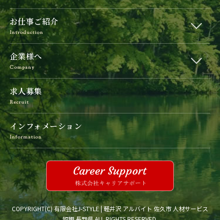
お仕事ご紹介
Introduction
企業様へ
Company
求人募集
Recruit
インフォメーション
Information
COPYRIGHT(C) 有限会社J-STYLE | 軽井沢 アルバイト 佐久市 人材サービス
短期 長野県 ALL RIGHTS RESERVED.