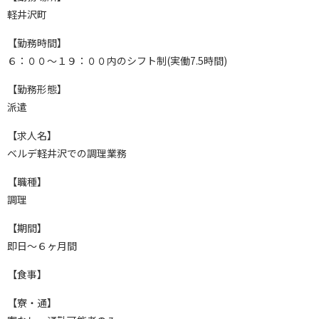
軽井沢町
【勤務時間】
６：００～１９：００内のシフト制(実働7.5時間)
【勤務形態】
派遣
【求人名】
ベルデ軽井沢での調理業務
【職種】
調理
【期間】
即日～６ヶ月間
【食事】
【寮・通】