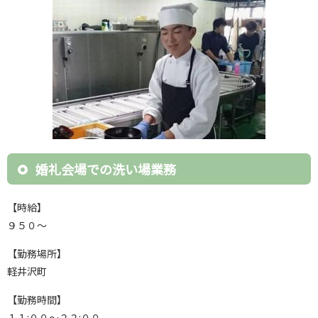
婚礼会場での洗い場業務
【時給】
９５０～
【勤務場所】
軽井沢町
【勤務時間】
１１:００～２２:００