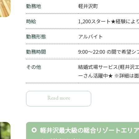
勤務地
軽井沢町
時給
1,200スタート★経験により
勤務形態
アルバイト
勤務時間
9:00～22:00 の間で
その他
結婚式場サービス(軽井沢エ
ーさん活躍中★ ※詳細は
Read more
軽井沢最大級の総合リゾートエリア