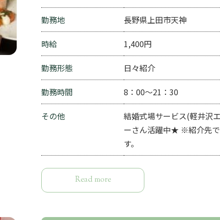
勤務地
長野県上田市天神
時給
1,400円
勤務形態
日々紹介
勤務時間
8：00～21：30
その他
結婚式場サービス(軽井沢エ
ーさん活躍中★ ※紹介先
す。
Read more